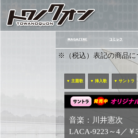
※（税込）表記の商品に
▼ 主題歌
▼ 挿入歌
▼ サントラ
音楽：川井憲次
LACA-9223～4／￥