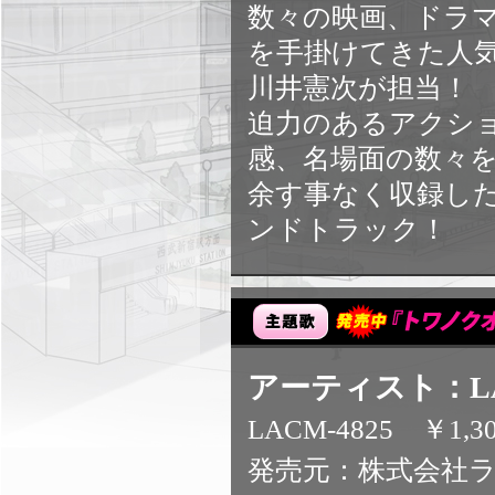
数々の映画、ドラマ
を手掛けてきた人
川井憲次が担当！
迫力のあるアクシ
感、名場面の数々
余す事なく収録した
ンドトラック！
アーティスト：L
LACM-4825 ￥1,3
発売元：株式会社